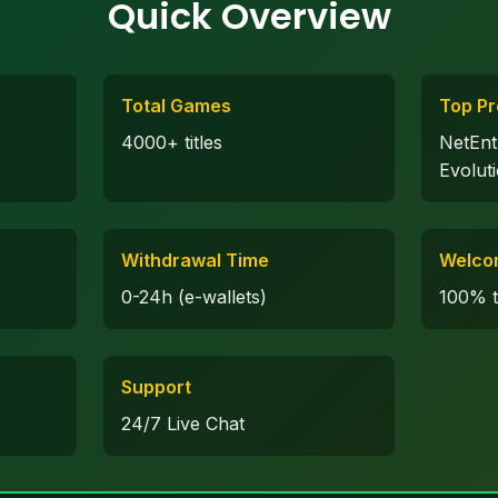
Quick Overview
Total Games
Top Pr
4000+ titles
NetEnt
Evolut
Withdrawal Time
Welco
0-24h (e-wallets)
100% t
Support
24/7 Live Chat