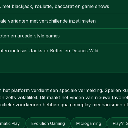
s met blackjack, roulette, baccarat en game shows
tale varianten met verschillende inzetlimieten
oten en arcade-style games
nten inclusief Jacks or Better en Deuces Wild
an het platform verdient een speciale vermelding. Spellen k
n zelfs volatiliteit. Dit maakt het vinden van nieuwe favor
pecifieke voorkeuren hebben qua gameplay mechanismen o
matic Play
Evolution Gaming
Microgaming
Play'n 