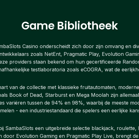
Game Bibliotheek
mbaSlots Casino onderscheidt zich door zijn omvang en div
twikkelaars zoals NetEnt, Pragmatic Play, Evolution Gami
 Deze providers staan bekend om hun gecertificeerde Ra
nafhankelijke testlaboratoria zoals eCOGRA, wat de eerlijkh
art van de collectie met klassieke fruitautomaten, moderne
 zoals Book of Dead, Starburst en Mega Moolah zijn allemaa
es variëren tussen de 94% en 98%, waarbij de meeste mo
elen - een industriestandaard die spelers een eerlijke kans
bij SambaSlots een uitgebreide selectie blackjack, roulette,
n door Evolution Gaming en Pragmatic Play Live, brengt de