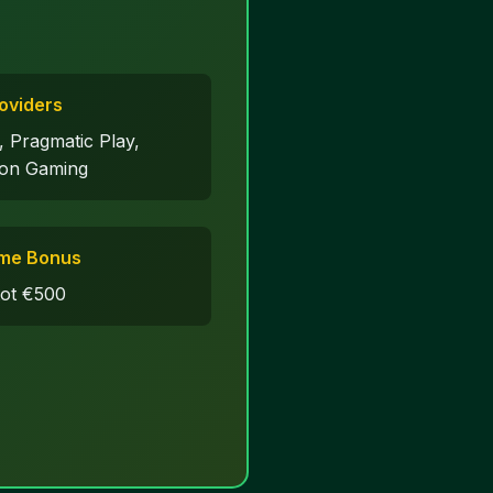
oviders
, Pragmatic Play,
ion Gaming
me Bonus
ot €500