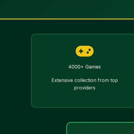
4000+ Games
Extensive collection from top
providers