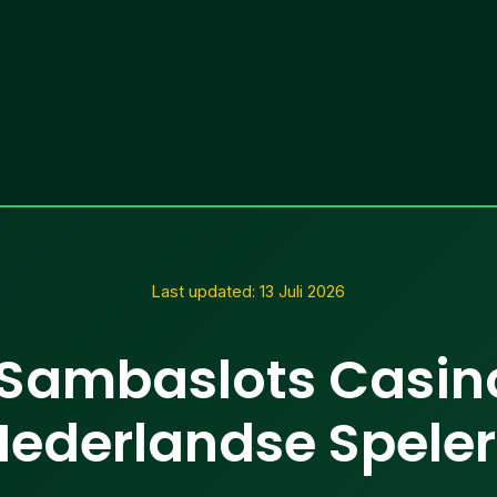
Last updated: 13 Juli 2026
j Sambaslots Casino
Nederlandse Speler