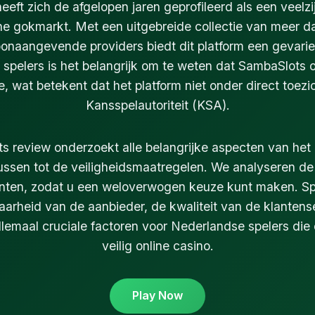
eft zich de afgelopen jaren geprofileerd als een veelzi
ine gokmarkt. Met een uitgebreide collectie van meer 
oonaangevende providers biedt dit platform een gevarie
spelers is het belangrijk om te weten dat SambaSlots 
e, wat betekent dat het platform niet onder direct toezi
Kansspelautoriteit (KSA).
 review onderzoekt alle belangrijke aspecten van het 
ssen tot de veiligheidsmaatregelen. We analyseren de
unten, zodat u een weloverwogen keuze kunt maken. Sp
aarheid van de aanbieder, de kwaliteit van de klantens
allemaal cruciale factoren voor Nederlandse spelers die 
veilig online casino.
Play Now