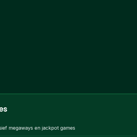
es
lusief megaways en jackpot games